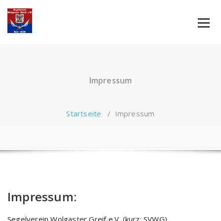
Zum
Inhalt
springen
Impressum
Startseite
/
Impressum
Impressum:
Segelverein Wolgaster Greif e.V. (kurz: SVWG)